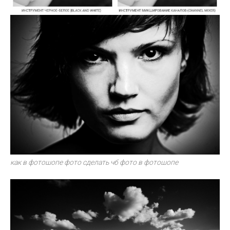
как в фотошопе фото сделать чб фото в фотошопе